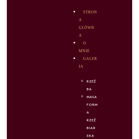
STRON
A
GŁÓWN
A
O
MNIE
GALER
IA
RZEŹ
BA
MAŁA
FORM
A
RZEŹ
BIAR
SKA