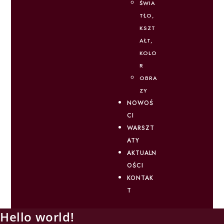
ŚWIA
TŁO,
KSZT
AŁT,
KOLO
R
OBRA
ZY
NOWOŚ
CI
WARSZT
ATY
AKTUALN
OŚCI
KONTAK
T
Hello world!