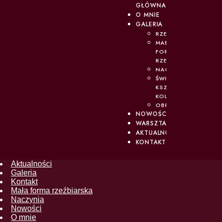
GŁÓWNA
O MNIE
GALERIA
RZEŹBA
MAŁA
FORMA
RZEŹBIARSKA
NACZYNIA
ŚWIATŁO,
KSZTAŁT,
KOLOR
OBRAZY
NOWOŚCI
WARSZTATY
AKTUALNOŚCI
KONTAKT
Aktualności
Galeria
Kontakt
Mała forma rzeźbiarska
Naczynia
Nowości
O mnie