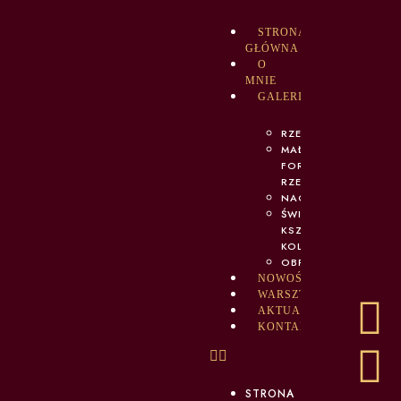
STRONA
GŁÓWNA
O
MNIE
GALERIA
RZEŹBA
MAŁA
FORMA
RZEŹBIARSKA
NACZYNIA
ŚWIATŁO,
KSZTAŁT,
KOLOR
OBRAZY
NOWOŚCI
WARSZTATY
AKTUALNOŚCI
KONTAKT
STRONA